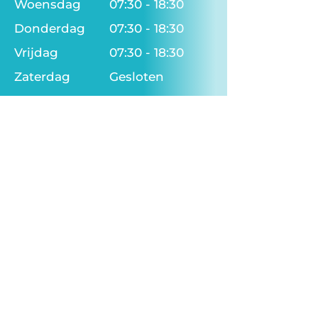
Woensdag
07:30 - 18:30
Donderdag
07:30 - 18:30
Vrijdag
07:30 - 18:30
Zaterdag
Gesloten
Zondag
Gesloten
Op aanvraag vervroegd en verlate
opvang mogelijk.
Vanaf 06.30 uur tot 19.30 uur
Kinderopvang ’t Sonnetje
Industrieweg 25
5753 PB Deurne