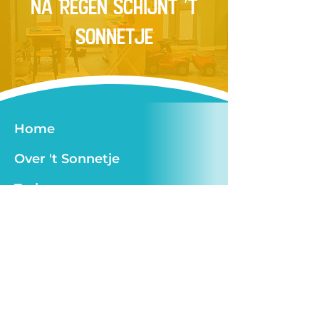
Na RegEn SchIJNT 't
Sonnetje
Home
Over 't Sonnetje
Tarieven
Werken bij
Contact
Ouder login