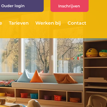
Ouder login
Inschrijven
e
Tarieven
Werken bij
Contact