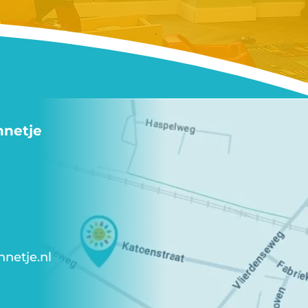
nnetje
netje.nl