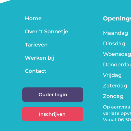
Openings
Home
Over 't Sonnetje
Maandag
Dinsdag
Tarieven
Woensda
Werken bij
Donderda
Contact
Vrijdag
Zaterdag
Ouder login
Zondag
Op aanvraa
verlate opv
Inschrijven
Vanaf 06.30