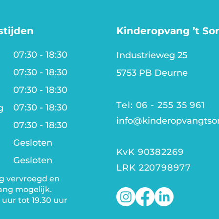
tijden
Kinderopvang ’t So
07:30 - 18:30
Industrieweg 25
07:30 - 18:30
5753 PB Deurne
07:30 - 18:30
g
Tel: 06 - 255 35 961
07:30 - 18:30
g
info@kinderopvangtson
07:30 - 18:30
Gesloten
KvK 90382269
Gesloten
LRK 220798977
g vervroegd en
ang mogelijk.
 uur tot 19.30 uur