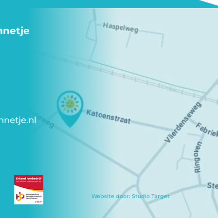
nnetje
netje.nl
Website door: Studio Target